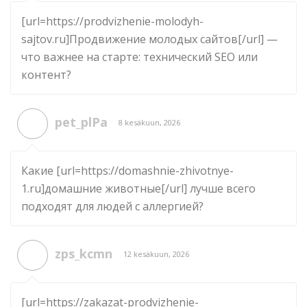
[url=https://prodvizhenie-molodyh-
sajtov.ru]Продвижение молодых сайтов[/url] —
что важнее на старте: технический SEO или
контент?
pet_plPa
8 kesäkuun, 2026
Какие [url=https://domashnie-zhivotnye-
1.ru]домашние животные[/url] лучше всего
подходят для людей с аллергией?
zps_kcmn
12 kesäkuun, 2026
[url=https://zakazat-prodvizhenie-