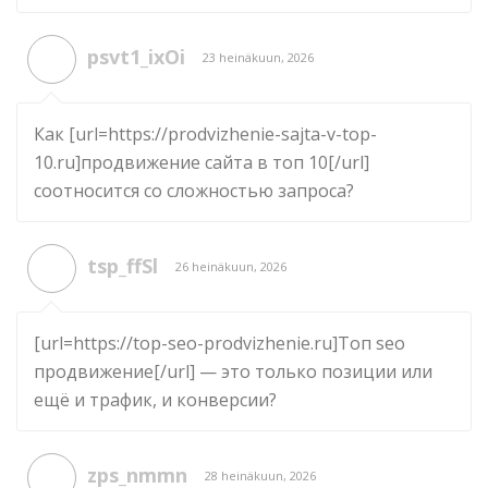
psvt1_ixOi
23 heinäkuun, 2026
Как [url=https://prodvizhenie-sajta-v-top-
10.ru]продвижение сайта в топ 10[/url]
соотносится со сложностью запроса?
tsp_ffSl
26 heinäkuun, 2026
[url=https://top-seo-prodvizhenie.ru]Топ seo
продвижение[/url] — это только позиции или
ещё и трафик, и конверсии?
zps_nmmn
28 heinäkuun, 2026