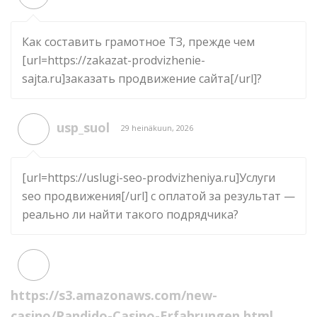
Как составить грамотное ТЗ, прежде чем
[url=https://zakazat-prodvizhenie-
sajta.ru]заказать продвижение сайта[/url]?
usp_suol
29 heinäkuun, 2026
[url=https://uslugi-seo-prodvizheniya.ru]Услуги
seo продвижения[/url] с оплатой за результат —
реально ли найти такого подрядчика?
https://s3.amazonaws.com/new-
casino/Pandido-Casino-Erfahrungen.html