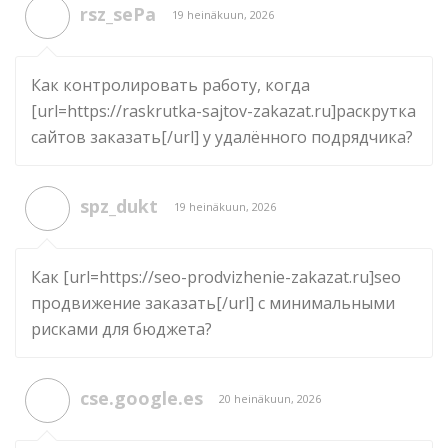
rsz_sePa
19 heinäkuun, 2026
Как контролировать работу, когда
[url=https://raskrutka-sajtov-zakazat.ru]раскрутка
сайтов заказать[/url] у удалённого подрядчика?
spz_dukt
19 heinäkuun, 2026
Как [url=https://seo-prodvizhenie-zakazat.ru]seo
продвижение заказать[/url] с минимальными
рисками для бюджета?
cse.google.es
20 heinäkuun, 2026