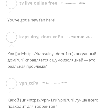
tv live online free
2 toukokuun, 2026
You’ve got a new fan here!
kapsulnyj_dom_xePa
15 toukokuun, 2026
Как [url=https://kapsulnyj-dom-1.ru]капсульный
дом[/url] справляется с шумоизоляцией — это
реальная проблема?
vpn_tcPa
21 toukokuun, 2026
Какой [url=https://vpn-1.ru]vpn[/url] лучше всего
подходит для торрентов?