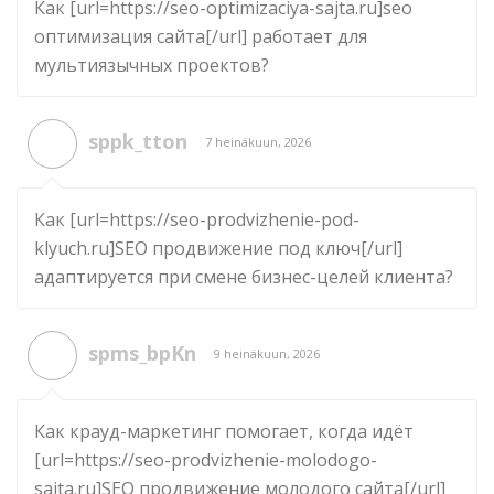
Как [url=https://seo-optimizaciya-sajta.ru]seo
оптимизация сайта[/url] работает для
мультиязычных проектов?
sppk_tton
7 heinäkuun, 2026
Как [url=https://seo-prodvizhenie-pod-
klyuch.ru]SEO продвижение под ключ[/url]
адаптируется при смене бизнес-целей клиента?
spms_bpKn
9 heinäkuun, 2026
Как крауд-маркетинг помогает, когда идёт
[url=https://seo-prodvizhenie-molodogo-
sajta.ru]SEO продвижение молодого сайта[/url]