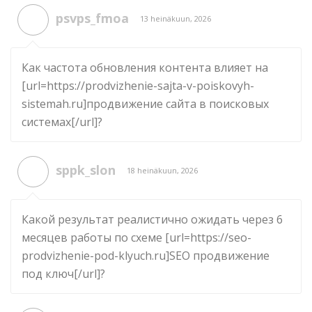
psvps_fmoa
13 heinäkuun, 2026
Как частота обновления контента влияет на
[url=https://prodvizhenie-sajta-v-poiskovyh-
sistemah.ru]продвижение сайта в поисковых
системах[/url]?
sppk_slon
18 heinäkuun, 2026
Какой результат реалистично ожидать через 6
месяцев работы по схеме [url=https://seo-
prodvizhenie-pod-klyuch.ru]SEO продвижение
под ключ[/url]?