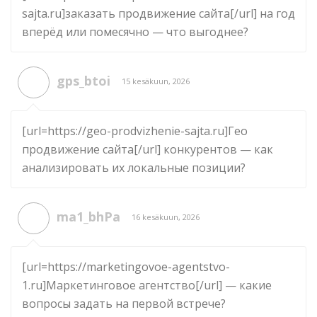
sajta.ru]заказать продвижение сайта[/url] на год
вперёд или помесячно — что выгоднее?
gps_btoi
15 kesäkuun, 2026
[url=https://geo-prodvizhenie-sajta.ru]Гео
продвижение сайта[/url] конкурентов — как
анализировать их локальные позиции?
ma1_bhPa
16 kesäkuun, 2026
[url=https://marketingovoe-agentstvo-
1.ru]Маркетинговое агентство[/url] — какие
вопросы задать на первой встрече?