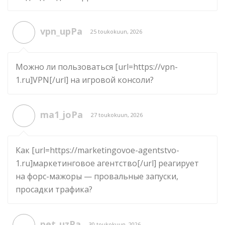
vpn_upPa
25 toukokuun, 2026
Можно ли пользоваться [url=https://vpn-
1.ru]VPN[/url] на игровой консоли?
ma1_joPa
27 toukokuun, 2026
Как [url=https://marketingovoe-agentstvo-
1.ru]маркетинговое агентство[/url] реагирует
на форс-мажоры — провальные запуски,
просадки трафика?
pet_uzPa
30 toukokuun, 2026