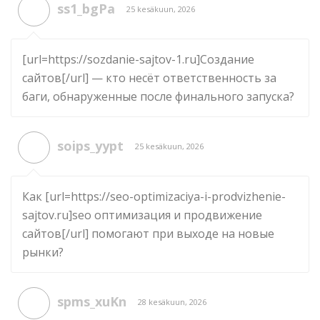
ss1_bgPa
25 kesäkuun, 2026
[url=https://sozdanie-sajtov-1.ru]Создание
сайтов[/url] — кто несёт ответственность за
баги, обнаруженные после финального запуска?
soips_yypt
25 kesäkuun, 2026
Как [url=https://seo-optimizaciya-i-prodvizhenie-
sajtov.ru]seo оптимизация и продвижение
сайтов[/url] помогают при выходе на новые
рынки?
spms_xuKn
28 kesäkuun, 2026