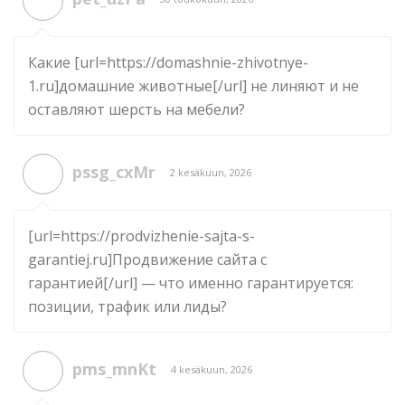
Какие [url=https://domashnie-zhivotnye-
1.ru]домашние животные[/url] не линяют и не
оставляют шерсть на мебели?
pssg_cxMr
2 kesäkuun, 2026
[url=https://prodvizhenie-sajta-s-
garantiej.ru]Продвижение сайта с
гарантией[/url] — что именно гарантируется:
позиции, трафик или лиды?
pms_mnKt
4 kesäkuun, 2026