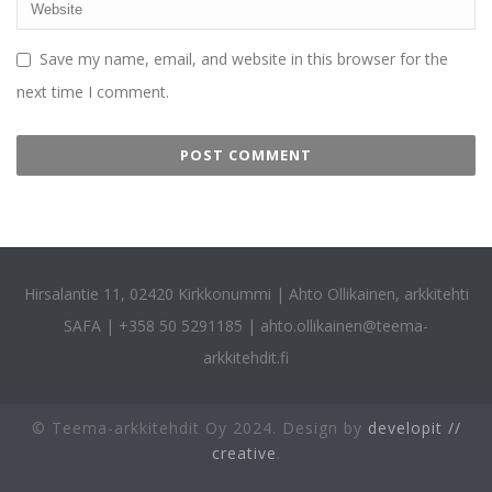
Save my name, email, and website in this browser for the
next time I comment.
Hirsalantie 11, 02420 Kirkkonummi | Ahto Ollikainen, arkkitehti
SAFA | +358 50 5291185 |
ahto.ollikainen@teema-
arkkitehdit.fi
© Teema-arkkitehdit Oy 2024. Design by
developit //
creative
.