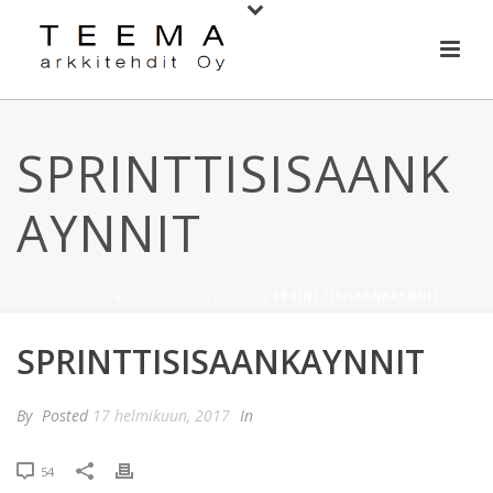
SPRINTTISISAANK
AYNNIT
ETUSIVU
»
KERROSPIENTALOT
»
SPRINTTISISAANKAYNNIT
SPRINTTISISAANKAYNNIT
By
Posted
17 helmikuun, 2017
In
54